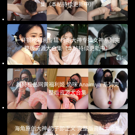
集（本帖持续更新中）
一杆钢枪福利专辑 约炮大神专操女神系列完
整版资源大合集（本帖持续更新中）
推特极品网黄福利姬 奶咪 Anaimiya 系列完
整版资源大合集
海角原创大神 奶子即正义 完整版资料大合集